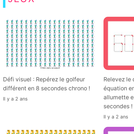
Défi visuel : Repérez le golfeur
Relevez le 
différent en 8 secondes chrono !
équation e
allumette 
il y a 2 ans
secondes !
il y a 2 ans