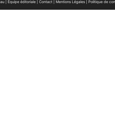
eau |
Équipe éditoriale
|
Contact
|
Mentions Légales
|
Politique de con