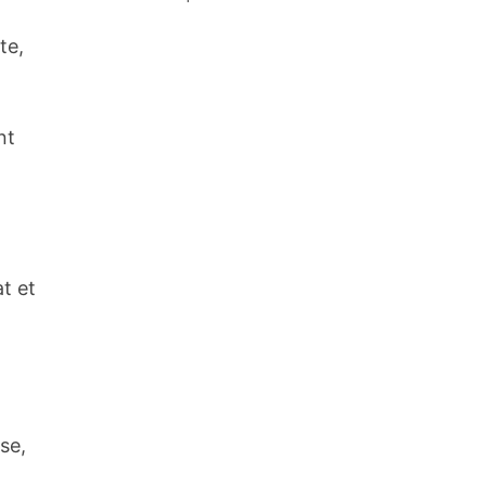
te,
nt
at et
se,