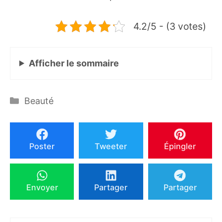
4.2/5 - (3 votes)
Afficher
le sommaire
Catégories
Beauté
Poster
Tweeter
Épingler
Envoyer
Partager
Partager