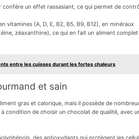
 confère un effet rassasiant, ce qui permet de contrô
n vitamines (A, D, E, B2, B5, B9, B12), en minéraux
éine, zéaxanthine), ce qui en fait un aliment complet
nts entre les cuisses durant les fortes chaleurs
gourmand et sain
iment gras et calorique, mais il possède de nombreu
, à condition de choisir un chocolat de qualité, avec u
polyphénols, des antioxydants qui protègent les cellu