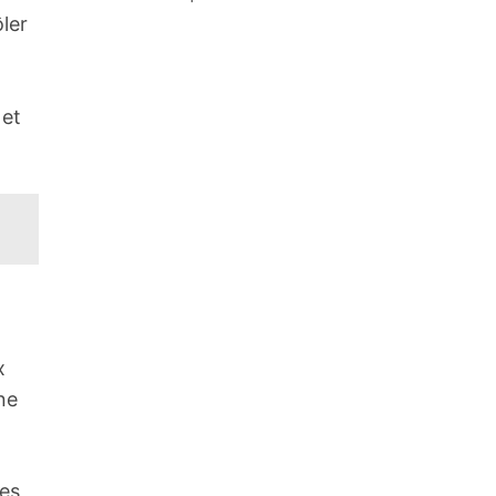
ler
 et
x
ne
les