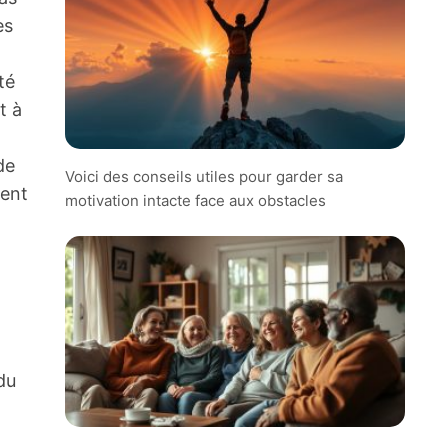
es
té
t à
de
Voici des conseils utiles pour garder sa
ment
motivation intacte face aux obstacles
 du