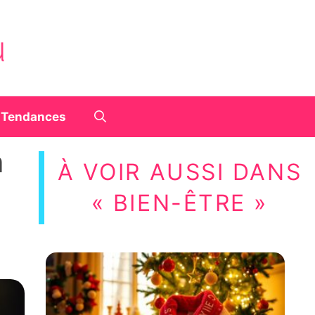
Tendances
à
À VOIR AUSSI DANS
« BIEN-ÊTRE »