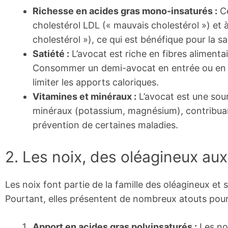
Richesse en acides gras mono-insaturés :
Ce
cholestérol LDL (« mauvais cholestérol ») et 
cholestérol »), ce qui est bénéfique pour la s
Satiété :
L’avocat est riche en fibres alimentai
Consommer un demi-avocat en entrée ou en a
limiter les apports caloriques.
Vitamines et minéraux :
L’avocat est une sour
minéraux (potassium, magnésium), contribuan
prévention de certaines maladies.
2. Les noix, des oléagineux aux
Les noix font partie de la famille des oléagineux et 
Pourtant, elles présentent de nombreux atouts pour 
Apport en acides gras polyinsaturés :
Les no