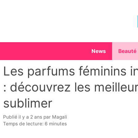
Aller
au
contenu
News
Beauté
Les parfums féminins i
: découvrez les meilleu
sublimer
publié il y a 2 ans
par
Magali
Temps de lecture: 6 minutes