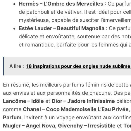
Hermès – L’Ombre des Merveilles
: Ce parfum
de patchouli et de vétiver. Il est idéal pour c
mystérieuse, capable de susciter l’émerveilleme
Estée Lauder – Beautiful Magnolia
: Ce parfu
délicate et envoûtante, soutenue par des not
et romantique, parfaite pour les femmes qui 
A lire :
18 inspirations pour des ongles nude sublime
En résumé, les meilleurs parfums féminins de cette
aux envies et aux personnalités de chacune. Des pa
Lancôme – Idôle
et
Dior – J’adore Infinissime
célèbr
comme
Chanel – Coco Mademoiselle L’Eau Privée
Parfum
, invitent à un voyage envoûtant aux confin
Mugler – Angel Nova
,
Givenchy – Irresistible
et
To