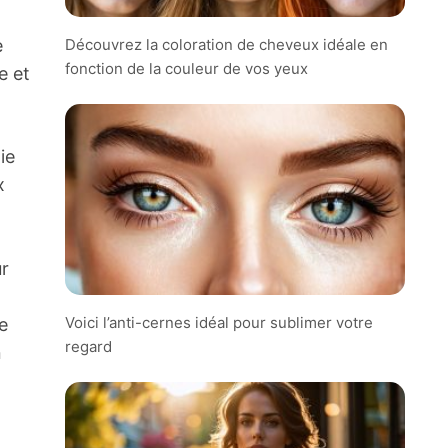
Découvrez la coloration de cheveux idéale en
e
fonction de la couleur de vos yeux
e et
ie
x
ur
Voici l’anti-cernes idéal pour sublimer votre
e
regard
n