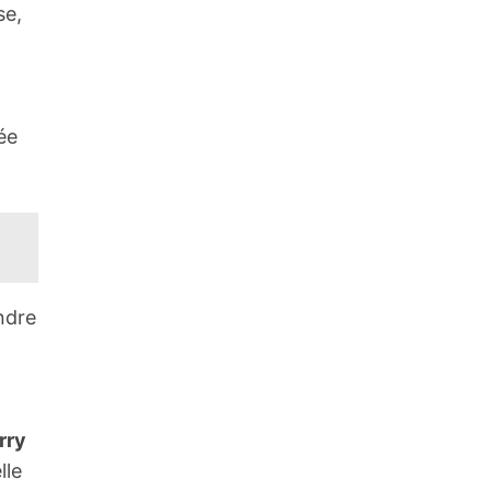
se,
ée
ndre
rry
lle